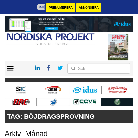
PRENUMERERA
ANNONSERA
START
KONTAKT
VÅRA ANDRA MAGASIN
PRENUMERERA
ANNONSERA
TAG:
BÖJDRAGSPROVNING
Arkiv: Månad