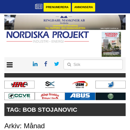
PRENUMERERA
ANNONSERA
START
KONTAKT
VÅRA ANDRA MAGASIN
PRENUMERERA
ANNONSERA
TAG:
BOB STOJANOVIC
Arkiv: Månad