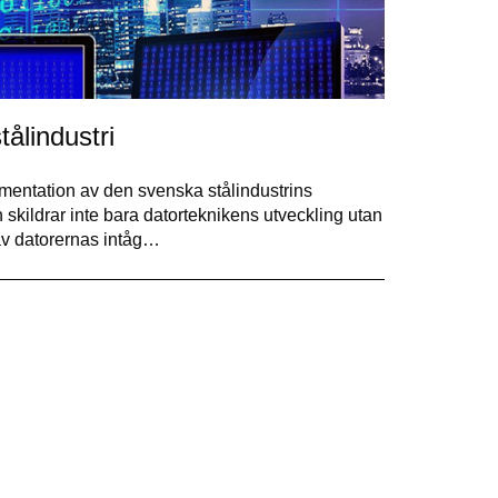
ålindustri
umentation av den svenska stålindustrins
n skildrar inte bara datorteknikens utveckling utan
 av datorernas intåg…