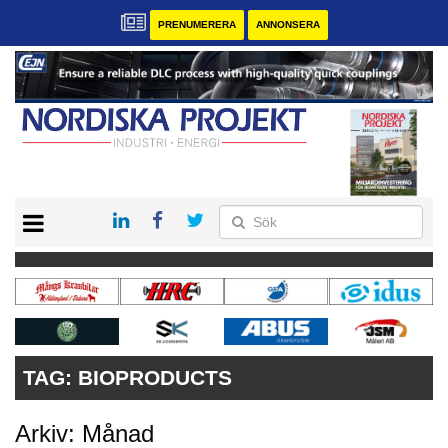
PRENUMERERA
ANNONSERA
START
KONTAKT
VÅRA ANDRA MAGASIN
PRENUMERERA
ANNONSERA
TAG:
BIOPRODUCTS
Arkiv: Månad