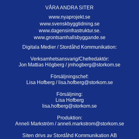
VÅRA ANDRA SITER
www.nyaprojekt.se
www.svenskbyggtidning.se
www.dagensinfrastruktur.se.
www.grontsamhallsbyggande.se
Digitala Medier / Stordåhd Kommunikation:
Verksamhetsansvarig/Chefredaktör:
Jon Mattias Högberg /
jmhogberg@storkom.se
Försäljningschef:
Lisa Hofberg /
lisa.hofberg@storkom.se
Försäljning:
Lisa Hofberg
lisa.hofberg@storkom.se
Produktion:
Anneli Markström /
anneli.markstrom@storkom.se
Siten drivs av Stordåhd Kommunikation AB