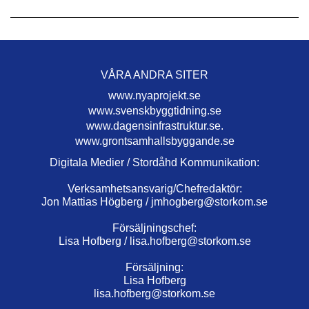
VÅRA ANDRA SITER
www.nyaprojekt.se
www.svenskbyggtidning.se
www.dagensinfrastruktur.se.
www.grontsamhallsbyggande.se
Digitala Medier / Stordåhd Kommunikation:
Verksamhetsansvarig/Chefredaktör:
Jon Mattias Högberg /
jmhogberg@storkom.se
Försäljningschef:
Lisa Hofberg /
lisa.hofberg@storkom.se
Försäljning:
Lisa Hofberg
lisa.hofberg@storkom.se