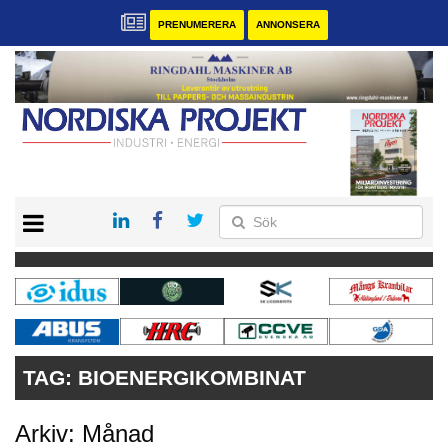
PRENUMERERA
ANNONSERA
START
KONTAKT
VÅRA ANDRA MAGASIN
PRENUMERERA
ANNONSERA
TAG:
BIOENERGIKOMBINAT
Arkiv: Månad