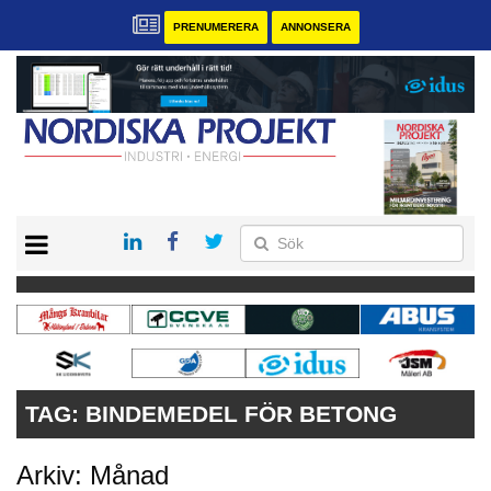
PRENUMERERA
ANNONSERA
START
KONTAKT
VÅRA ANDRA MAGASIN
PRENUMERERA
ANNONSERA
TAG:
BINDEMEDEL FÖR BETONG
Arkiv: Månad