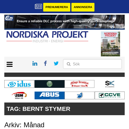
PRENUMERERA
ANNONSERA
START
KONTAKT
VÅRA ANDRA MAGASIN
PRENUMERERA
ANNONSERA
TAG:
BERNT STYMER
Arkiv: Månad