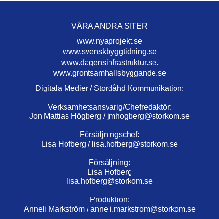
VÅRA ANDRA SITER
www.nyaprojekt.se
www.svenskbyggtidning.se
www.dagensinfrastruktur.se.
www.grontsamhallsbyggande.se
Digitala Medier / Stordåhd Kommunikation:
Verksamhetsansvarig/Chefredaktör:
Jon Mattias Högberg /
jmhogberg@storkom.se
Försäljningschef:
Lisa Hofberg /
lisa.hofberg@storkom.se
Försäljning:
Lisa Hofberg
lisa.hofberg@storkom.se
Produktion:
Anneli Markström /
anneli.markstrom@storkom.se