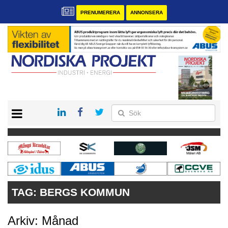
PRENUMERERA
ANNONSERA
START
KONTAKT
VÅRA ANDRA MAGASIN
PRENUMERERA
ANNONSERA
TAG:
BERGS KOMMUN
Arkiv: Månad