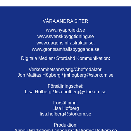
VÅRA ANDRA SITER
www.nyaprojekt.se
www.svenskbyggtidning.se
www.dagensinfrastruktur.se.
www.grontsamhallsbyggande.se
Digitala Medier / Stordåhd Kommunikation:
Verksamhetsansvarig/Chefredaktör:
Jon Mattias Högberg /
jmhogberg@storkom.se
Försäljningschef:
Lisa Hofberg /
lisa.hofberg@storkom.se
Försäljning:
Lisa Hofberg
lisa.hofberg@storkom.se
Produktion:
Anneli Markström /
anneli.markstrom@storkom.se