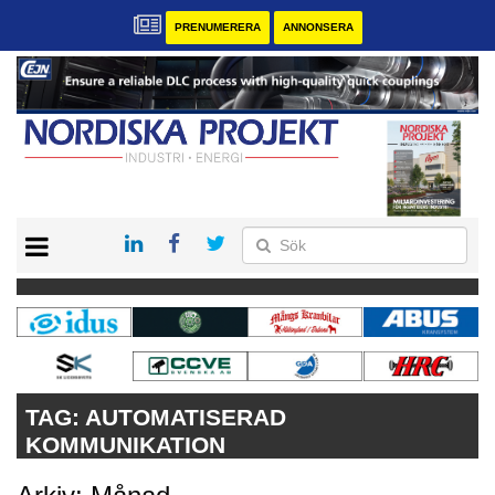
PRENUMERERA
ANNONSERA
START
KONTAKT
VÅRA ANDRA MAGASIN
PRENUMERERA
ANNONSERA
TAG:
AUTOMATISERAD
KOMMUNIKATION