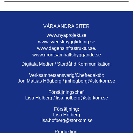
VÅRA ANDRA SITER
www.nyaprojekt.se
www.svenskbyggtidning.se
www.dagensinfrastruktur.se.
www.grontsamhallsbyggande.se
Digitala Medier / Stordåhd Kommunikation:
Verksamhetsansvarig/Chefredaktör:
Jon Mattias Högberg /
jmhogberg@storkom.se
Försäljningschef:
Lisa Hofberg /
lisa.hofberg@storkom.se
Försäljning:
Lisa Hofberg
lisa.hofberg@storkom.se
Produktion: