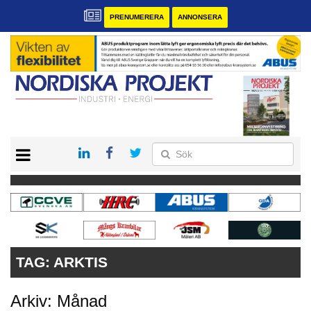
PRENUMERERA
ANNONSERA
START
KONTAKT
VÅRA ANDRA MAGASIN
PRENUMERERA
ANNONSERA
TAG:
ARKTIS
Arkiv: Månad