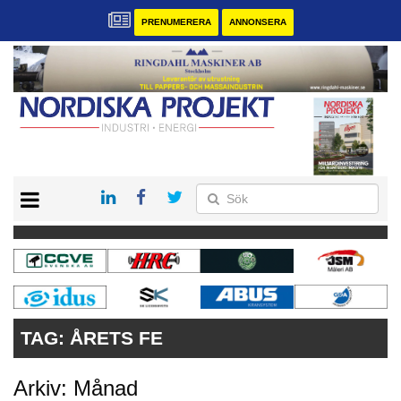
PRENUMERERA
ANNONSERA
START
KONTAKT
VÅRA ANDRA MAGASIN
PRENUMERERA
ANNONSERA
TAG:
ÅRETS FE
Arkiv: Månad