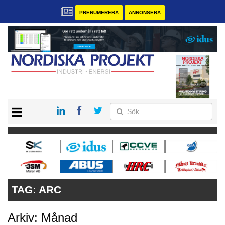
PRENUMERERA
ANNONSERA
START
KONTAKT
VÅRA ANDRA MAGASIN
PRENUMERERA
ANNONSERA
TAG:
ARC
Arkiv: Månad