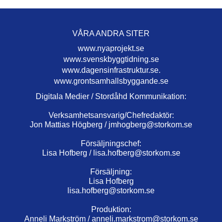
VÅRA ANDRA SITER
www.nyaprojekt.se
www.svenskbyggtidning.se
www.dagensinfrastruktur.se.
www.grontsamhallsbyggande.se
Digitala Medier / Stordåhd Kommunikation:
Verksamhetsansvarig/Chefredaktör:
Jon Mattias Högberg /
jmhogberg@storkom.se
Försäljningschef:
Lisa Hofberg /
lisa.hofberg@storkom.se
Försäljning:
Lisa Hofberg
lisa.hofberg@storkom.se
Produktion:
Anneli Markström /
anneli.markstrom@storkom.se