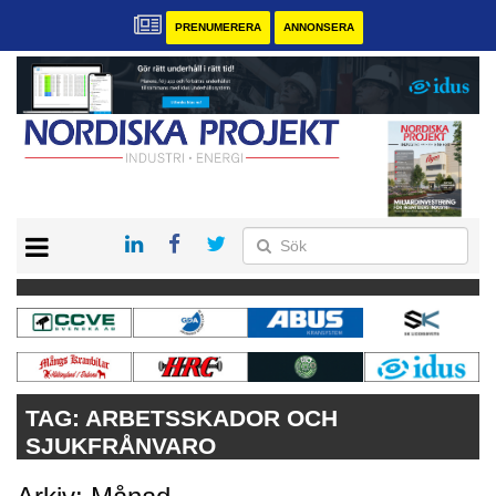
PRENUMERERA
ANNONSERA
START
KONTAKT
VÅRA ANDRA MAGASIN
PRENUMERERA
ANNONSERA
TAG:
ARBETSSKADOR OCH
SJUKFRÅNVARO