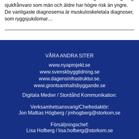
sjukfrånvaro som män och äldre har högre risk än yngre.
De vanligaste diagnoserna är muskuloskeletala diagnoser,
som ryggsjukdomar…
VÅRA ANDRA SITER
www.nyaprojekt.se
www.svenskbyggtidning.se
www.dagensinfrastruktur.se.
www.grontsamhallsbyggande.se
Digitala Medier / Stordåhd Kommunikation:
Verksamhetsansvarig/Chefredaktör:
Jon Mattias Högberg /
jmhogberg@storkom.se
Försäljningschef:
Lisa Hofberg /
lisa.hofberg@storkom.se