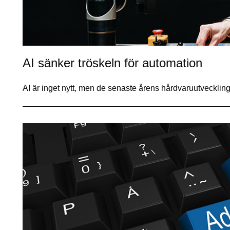
AI sänker tröskeln för automation
AI är inget nytt, men de senaste årens hårdvaruutvecklin