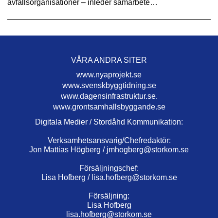
avfallsorganisationer – inleder samarbete…
VÅRA ANDRA SITER
www.nyaprojekt.se
www.svenskbyggtidning.se
www.dagensinfrastruktur.se.
www.grontsamhallsbyggande.se
Digitala Medier / Stordåhd Kommunikation:
Verksamhetsansvarig/Chefredaktör:
Jon Mattias Högberg /
jmhogberg@storkom.se
Försäljningschef:
Lisa Hofberg /
lisa.hofberg@storkom.se
Försäljning:
Lisa Hofberg
lisa.hofberg@storkom.se