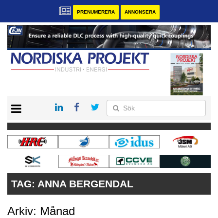
PRENUMERERA
ANNONSERA
START
KONTAKT
VÅRA ANDRA MAGASIN
PRENUMERERA
ANNONSERA
TAG:
ANNA BERGENDAL
Arkiv: Månad