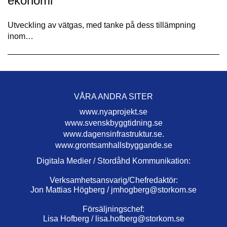
ekonomi
Utveckling av vätgas, med tanke på dess tillämpning
inom…
VÅRA ANDRA SITER
www.nyaprojekt.se
www.svenskbyggtidning.se
www.dagensinfrastruktur.se.
www.grontsamhallsbyggande.se
Digitala Medier / Stordåhd Kommunikation:
Verksamhetsansvarig/Chefredaktör:
Jon Mattias Högberg /
jmhogberg@storkom.se
Försäljningschef:
Lisa Hofberg /
lisa.hofberg@storkom.se