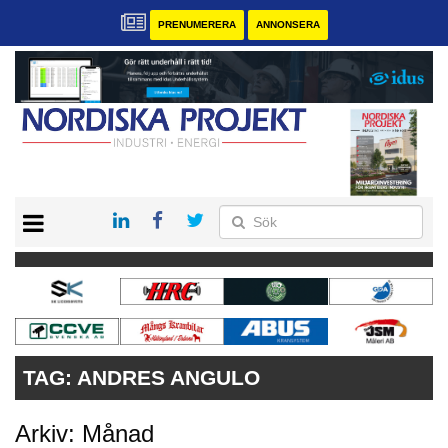
PRENUMERERA
ANNONSERA
START
KONTAKT
VÅRA ANDRA MAGASIN
PRENUMERERA
ANNONSERA
TAG:
ANDRES ANGULO
Arkiv: Månad