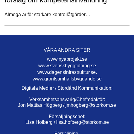
Almega är för starkare kontrollåtgärder…
VÅRA ANDRA SITER
www.nyaprojekt.se
www.svenskbyggtidning.se
www.dagensinfrastruktur.se.
www.grontsamhallsbyggande.se
Digitala Medier / Stordåhd Kommunikation:
Verksamhetsansvarig/Chefredaktör:
Jon Mattias Högberg /
jmhogberg@storkom.se
Försäljningschef:
Lisa Hofberg /
lisa.hofberg@storkom.se
Försäljning: