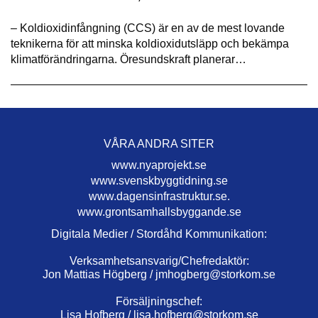
– Koldioxidinfångning (CCS) är en av de mest lovande
teknikerna för att minska koldioxidutsläpp och bekämpa
klimatförändringarna. Öresundskraft planerar…
VÅRA ANDRA SITER
www.nyaprojekt.se
www.svenskbyggtidning.se
www.dagensinfrastruktur.se.
www.grontsamhallsbyggande.se
Digitala Medier / Stordåhd Kommunikation:
Verksamhetsansvarig/Chefredaktör:
Jon Mattias Högberg /
jmhogberg@storkom.se
Försäljningschef:
Lisa Hofberg /
lisa.hofberg@storkom.se