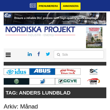
PRENUMERERA
ANNONSERA
START
KONTAKT
VÅRA ANDRA MAGASIN
PRENUMERERA
ANNONSERA
TAG:
ANDERS LUNDBLAD
Arkiv: Månad