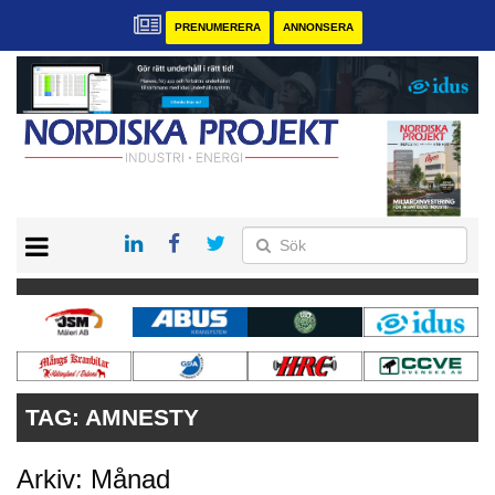
PRENUMERERA
ANNONSERA
START
KONTAKT
VÅRA ANDRA MAGASIN
PRENUMERERA
ANNONSERA
TAG:
AMNESTY
Arkiv: Månad