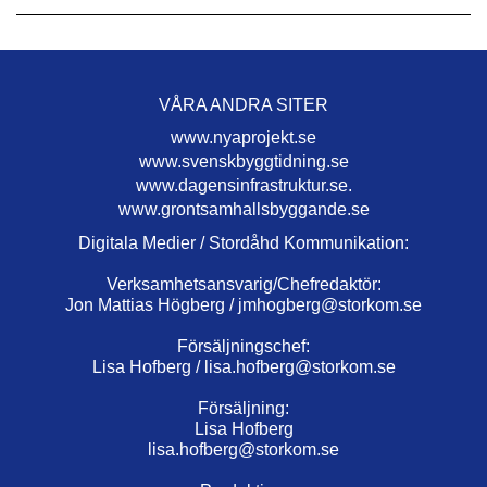
VÅRA ANDRA SITER
www.nyaprojekt.se
www.svenskbyggtidning.se
www.dagensinfrastruktur.se.
www.grontsamhallsbyggande.se
Digitala Medier / Stordåhd Kommunikation:
Verksamhetsansvarig/Chefredaktör:
Jon Mattias Högberg /
jmhogberg@storkom.se
Försäljningschef:
Lisa Hofberg /
lisa.hofberg@storkom.se
Försäljning:
Lisa Hofberg
lisa.hofberg@storkom.se