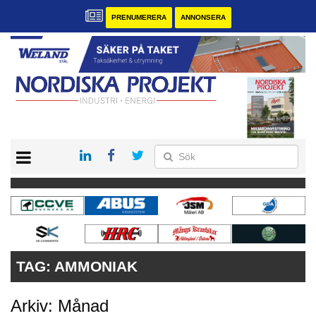
PRENUMERERA
ANNONSERA
START
KONTAKT
VÅRA ANDRA MAGASIN
PRENUMERERA
ANNONSERA
TAG:
AMMONIAK
Arkiv: Månad