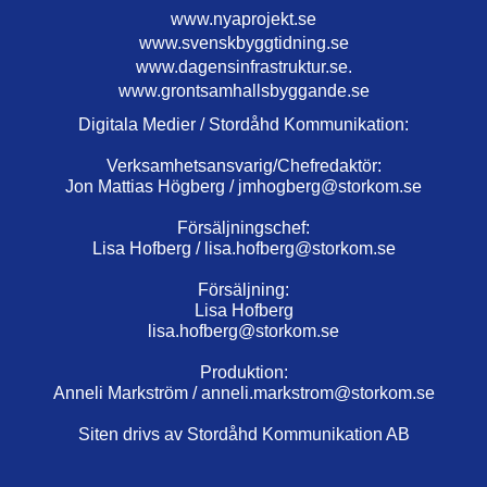
www.nyaprojekt.se
www.svenskbyggtidning.se
www.dagensinfrastruktur.se.
www.grontsamhallsbyggande.se
Digitala Medier / Stordåhd Kommunikation:
Verksamhetsansvarig/Chefredaktör:
Jon Mattias Högberg /
jmhogberg@storkom.se
Försäljningschef:
Lisa Hofberg /
lisa.hofberg@storkom.se
Försäljning:
Lisa Hofberg
lisa.hofberg@storkom.se
Produktion:
Anneli Markström /
anneli.markstrom@storkom.se
Siten drivs av Stordåhd Kommunikation AB