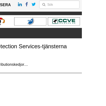
SERA
ection Services-tjänsterna
tributionskedjor…