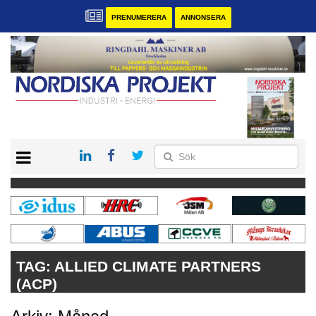
PRENUMERERA
ANNONSERA
START
KONTAKT
VÅRA ANDRA MAGASIN
PRENUMERERA
ANNONSERA
TAG:
ALLIED CLIMATE PARTNERS
(ACP)