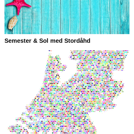
Semester & Sol med Stordåhd