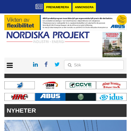
PRENUMERERA
ANNONSERA
START
KONTAKT
VÅRA ANDRA MAGASIN
PRENUMERERA
ANNONSERA
NYHETER