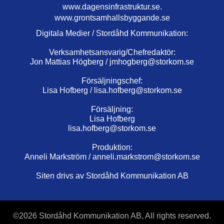
www.dagensinfrastruktur.se.
www.grontsamhallsbyggande.se
Digitala Medier / Stordåhd Kommunikation:
Verksamhetsansvarig/Chefredaktör:
Jon Mattias Högberg /
jmhogberg@storkom.se
Försäljningschef:
Lisa Hofberg /
lisa.hofberg@storkom.se
Försäljning:
Lisa Hofberg
lisa.hofberg@storkom.se
Produktion:
Anneli Markström /
anneli.markstrom@storkom.se
Siten drivs av Stordåhd Kommunikation AB
©
2026 Stordåhd Kommunikation AB, All rights reserved.