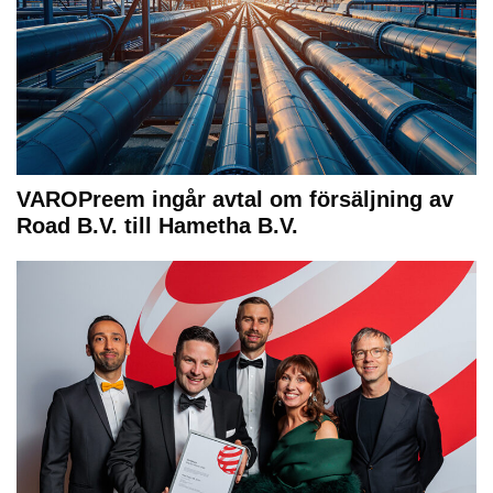
VAROPreem ingår avtal om försäljning av
Road B.V. till Hametha B.V.