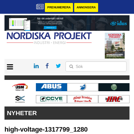
PRENUMERERA
ANNONSERA
START
KONTAKT
VÅRA ANDRA MAGASIN
PRENUMERERA
ANNONSERA
NYHETER
high-voltage-1317799_1280