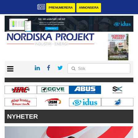
PRENUMERERA
ANNONSERA
START
KONTAKT
VÅRA ANDRA MAGASIN
PRENUMERERA
ANNONSERA
NYHETER