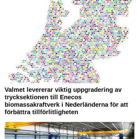
Valmet levererar viktig uppgradering av
trycksektionen till Enecos
biomassakraftverk i Nederländerna för att
förbättra tillförlitligheten