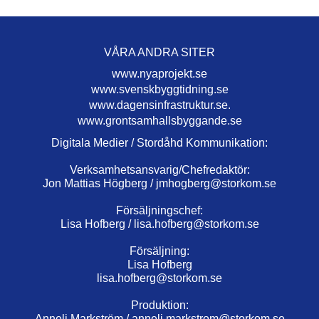
VÅRA ANDRA SITER
www.nyaprojekt.se
www.svenskbyggtidning.se
www.dagensinfrastruktur.se.
www.grontsamhallsbyggande.se
Digitala Medier / Stordåhd Kommunikation:
Verksamhetsansvarig/Chefredaktör:
Jon Mattias Högberg /
jmhogberg@storkom.se
Försäljningschef:
Lisa Hofberg /
lisa.hofberg@storkom.se
Försäljning:
Lisa Hofberg
lisa.hofberg@storkom.se
Produktion:
Anneli Markström /
anneli.markstrom@storkom.se