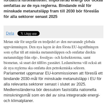
förbättra luftkvaliteten. Importerad energi bör också
omfattas av de nya reglerna. Bindande mål för
minskade metanutsläpp fram till 2030 bör föreslås
för alla sektorer senast 2025
Dela
Metan står för ungefär en tredjedel av den nuvarande globala
uppvärmningen.
Den nya lagen är den första EU-lagstiftningen
som syftar till att minska metanutsläppen och omfattar direkta
metanutsläpp från olje-, fossilgas- och kolsektorerna, samt
biometan, så snart det tillförs gasnätet. Ledamöterna vill också att
de nya reglerna ska omfatta den petrokemiska sektorn.
Parlamentet uppmanar EU-kommissionen att föreslå ett
bindande 2030-mål för minskade metanutsläpp i EU för
alla relevanta sektorer senast i slutet av 2025.
Medlemsländerna bör dessutom fastställa nationella
minskningsmål som en del av sina integrerade energi-
och klimatplaner.