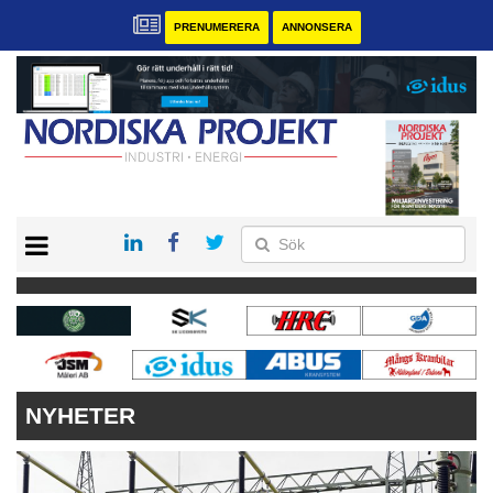
PRENUMERERA
ANNONSERA
START
KONTAKT
VÅRA ANDRA MAGASIN
PRENUMERERA
ANNONSERA
NYHETER