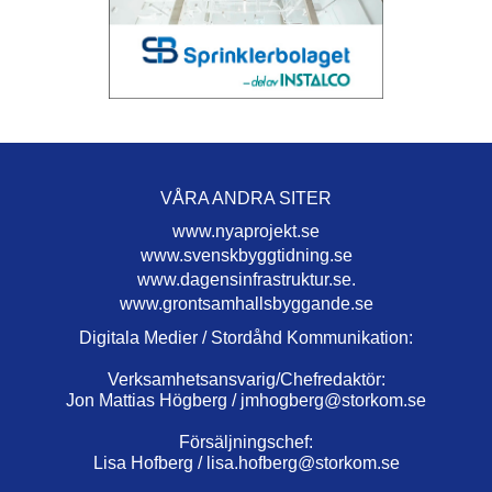
VÅRA ANDRA SITER
www.nyaprojekt.se
www.svenskbyggtidning.se
www.dagensinfrastruktur.se.
www.grontsamhallsbyggande.se
Digitala Medier / Stordåhd Kommunikation:
Verksamhetsansvarig/Chefredaktör:
Jon Mattias Högberg /
jmhogberg@storkom.se
Försäljningschef:
Lisa Hofberg /
lisa.hofberg@storkom.se