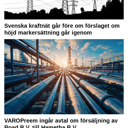
Svenska kraftnät går före om förslaget om
höjd markersättning går igenom
VAROPreem ingår avtal om försäljning av
Road B.V. till Hametha B.V.