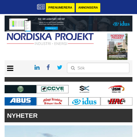
PRENUMERERA
ANNONSERA
START
KONTAKT
VÅRA ANDRA MAGASIN
PRENUMERERA
ANNONSERA
NYHETER