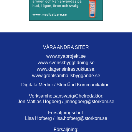
VÅRA ANDRA SITER
www.nyaprojekt.se
www.svenskbyggtidning.se
www.dagensinfrastruktur.se.
www.grontsamhallsbyggande.se
Digitala Medier / Stordåhd Kommunikation:
Verksamhetsansvarig/Chefredaktör:
Jon Mattias Högberg /
jmhogberg@storkom.se
Försäljningschef:
Lisa Hofberg /
lisa.hofberg@storkom.se
Försäljning: