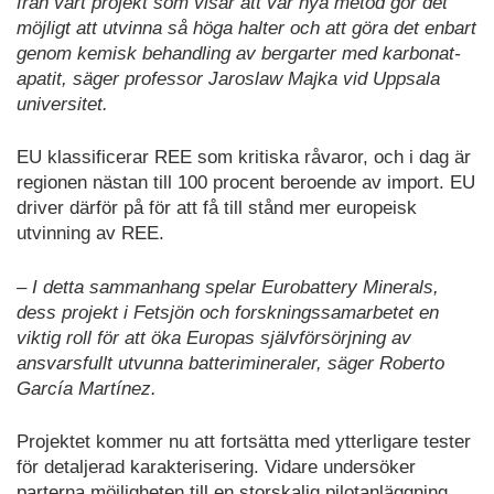
från vårt projekt som visar att vår nya metod gör det
möjligt att utvinna så höga halter och att göra det enbart
genom kemisk behandling av bergarter med karbonat-
apatit, säger professor Jaroslaw Majka vid Uppsala
universitet.
EU klassificerar REE som kritiska råvaror, och i dag är
regionen nästan till 100 procent beroende av import. EU
driver därför på för att få till stånd mer europeisk
utvinning av REE.
– I detta sammanhang spelar Eurobattery Minerals,
dess projekt i Fetsjön och forskningssamarbetet en
viktig roll för att öka Europas självförsörjning av
ansvarsfullt utvunna batterimineraler, säger Roberto
García Martínez.
Projektet kommer nu att fortsätta med ytterligare tester
för detaljerad karakterisering. Vidare undersöker
parterna möjligheten till en storskalig pilotanläggning