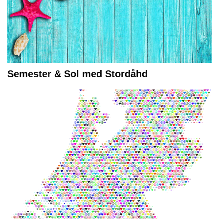
Semester & Sol med Stordåhd