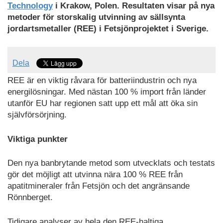
Technology
i Krakow, Polen. Resultaten visar på nya
metoder för storskalig utvinning av sällsynta
jordartsmetaller (REE) i Fetsjönprojektet i Sverige.
Dela
REE är en viktig råvara för batteriindustrin och nya
energilösningar. Med nästan 100 % import från länder
utanför EU har regionen satt upp ett mål att öka sin
självförsörjning.
Viktiga punkter
Den nya banbrytande metod som utvecklats och testats
gör det möjligt att utvinna nära 100 % REE från
apatitmineraler från Fetsjön och det angränsande
Rönnberget.
Tidigare analyser av hela den REE-haltiga