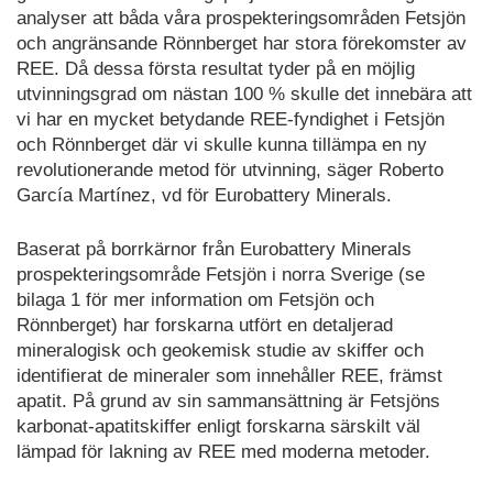
analyser att båda våra prospekteringsområden Fetsjön
och angränsande Rönnberget har stora förekomster av
REE. Då dessa första resultat tyder på en möjlig
utvinningsgrad om nästan 100 % skulle det innebära att
vi har en mycket betydande REE-fyndighet i Fetsjön
och Rönnberget där vi skulle kunna tillämpa en ny
revolutionerande metod för utvinning, säger Roberto
García Martínez, vd för Eurobattery Minerals.
Baserat på borrkärnor från Eurobattery Minerals
prospekteringsområde Fetsjön i norra Sverige (se
bilaga 1 för mer information om Fetsjön och
Rönnberget) har forskarna utfört en detaljerad
mineralogisk och geokemisk studie av skiffer och
identifierat de mineraler som innehåller REE, främst
apatit. På grund av sin sammansättning är Fetsjöns
karbonat-apatitskiffer enligt forskarna särskilt väl
lämpad för lakning av REE med moderna metoder.