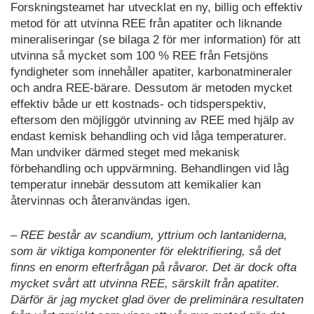
Forskningsteamet har utvecklat en ny, billig och effektiv
metod för att utvinna REE från apatiter och liknande
mineraliseringar (se bilaga 2 för mer information) för att
utvinna så mycket som 100 % REE från Fetsjöns
fyndigheter som innehåller apatiter, karbonatmineraler
och andra REE-bärare. Dessutom är metoden mycket
effektiv både ur ett kostnads- och tidsperspektiv,
eftersom den möjliggör utvinning av REE med hjälp av
endast kemisk behandling och vid låga temperaturer.
Man undviker därmed steget med mekanisk
förbehandling och uppvärmning. Behandlingen vid låg
temperatur innebär dessutom att kemikalier kan
återvinnas och återanvändas igen.
– REE består av scandium, yttrium och lantaniderna,
som är viktiga komponenter för elektrifiering, så det
finns en enorm efterfrågan på råvaror. Det är dock ofta
mycket svårt att utvinna REE, särskilt från apatiter.
Därför är jag mycket glad över de preliminära resultaten