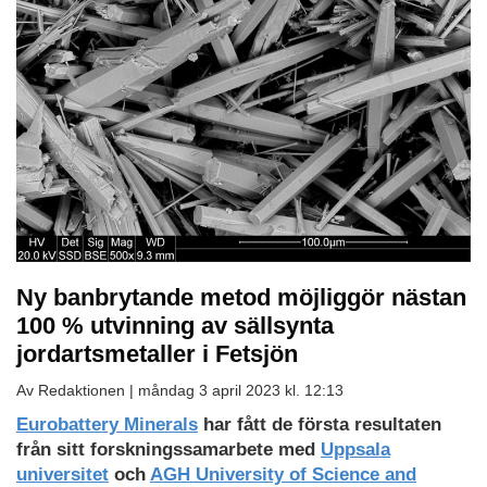
Ny banbrytande metod möjliggör nästan
100 % utvinning av sällsynta
jordartsmetaller i Fetsjön
Av Redaktionen |
måndag 3 april 2023 kl. 12:13
Eurobattery Minerals
har fått de första resultaten
från sitt forskningssamarbete med
Uppsala
universitet
och
AGH University of Science and