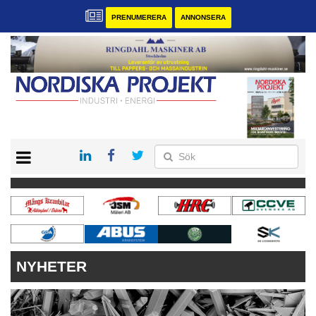
PRENUMERERA
ANNONSERA
START
KONTAKT
VÅRA ANDRA MAGASIN
PRENUMERERA
ANNONSERA
NYHETER