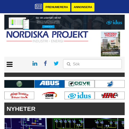
PRENUMERERA
ANNONSERA
START
KONTAKT
VÅRA ANDRA MAGASIN
PRENUMERERA
ANNONSERA
NYHETER