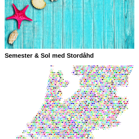
Semester & Sol med Stordåhd