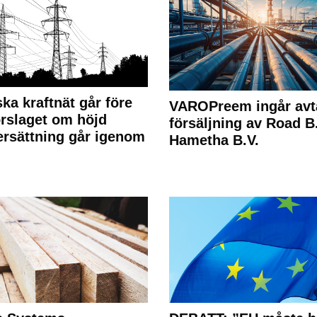
ka kraftnät går före
VAROPreem ingår avt
rslaget om höjd
försäljning av Road B.V
rsättning går igenom
Hametha B.V.