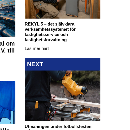
REKYL 5 – det självklara
verksamhetssystemet för
fastighetsservice och
fastighetsförvaltning
al om
Läs mer här!
. till
NEXT
Utmaningen under fotbollsfesten