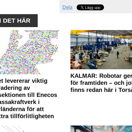
Dela
M DET HÄR
KALMAR: Robotar ger
t levererar viktig
för framtiden – och j
adering av
finns redan här i Tors
sektionen till Enecos
ssakraftverk i
länderna för att
tra tillförlitligheten