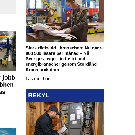
Stark räckvidd i branschen: Nu når vi
908 500 läsare per månad – Nå
Sveriges bygg-, industri- och
energibranscher genom Stordåhd
Kommunikation
 jobb
Läs mer här!
obben
ås
REKYL