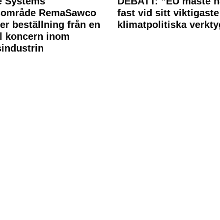
e Systems
DEBATT: ”EU måste h
rsområde RemaSawco
fast vid sitt viktigaste
ler beställning från en
klimatpolitiska verkty
l koncern inom
industrin