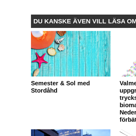
DU KANSKE ÄVEN VILL LÄSA O
Semester & Sol med
Valme
Stordåhd
uppgr
tryck
bioma
Neder
förbät