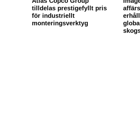
Atlas Copco Group
Imag
tilldelas prestigefyllt pris
affä
för industriellt
erhål
monteringsverktyg
globa
skogs