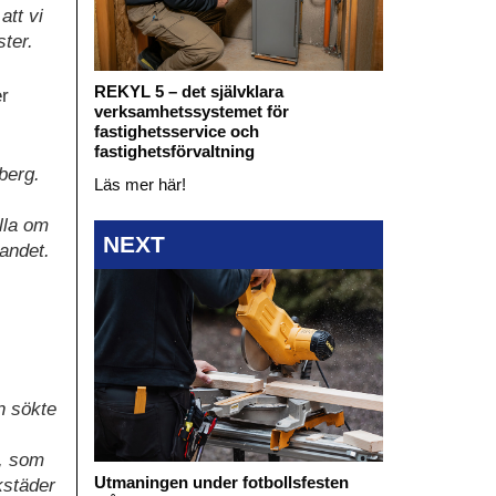
att vi
ster.
REKYL 5 – det självklara
er
verksamhetssystemet för
fastighetsservice och
fastighetsförvaltning
berg.
Läs mer här!
lla om
NEXT
kandet.
n sökte
s, som
Utmaningen under fotbollsfesten
kstäder