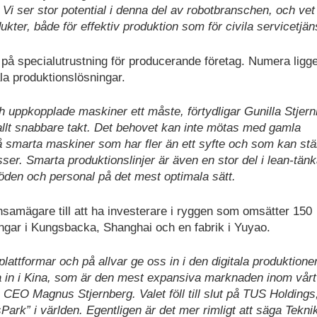
 ser stor potential i denna del av robotbranschen, och vet 
ukter, både för effektiv produktion som för civila servicetjän
på specialutrustning för producerande företag. Numera ligg
ala produktionslösningar.
ch uppkopplade maskiner ett måste, förtydligar Gunilla Stjern
llt snabbare takt. Det behovet kan inte mötas med gamla
 smarta maskiner som har fler än ett syfte och som kan stä
ser. Smarta produktionslinjer är även en stor del i lean-tän
flöden och personal på det mest optimala sätt.
nsamägare till att ha investerare i ryggen som omsätter 150
ingar i Kungsbacka, Shanghai och en fabrik i Yuyao.
lattformar och på allvar ge oss in i den digitala produktione
ma in i Kina, som är den mest expansiva marknaden inom vårt
 CEO Magnus Stjernberg. Valet föll till slut på TUS Holding
Park” i världen. Egentligen är det mer rimligt att säga Tekni