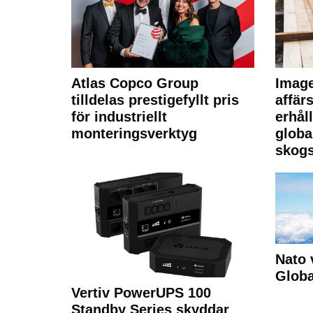
Atlas Copco Group
Imag
tilldelas prestigefyllt pris
affä
för industriellt
erhål
monteringsverktyg
globa
skogs
Nato 
Glob
Vertiv PowerUPS 100
Standby Series skyddar