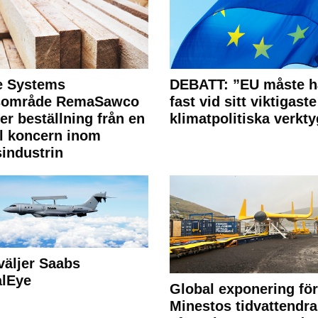
e Systems
DEBATT: ”EU måste h
rsområde RemaSawco
fast vid sitt viktigaste
ler beställning från en
klimatpolitiska verkty
l koncern inom
industrin
väljer Saabs
alEye
Global exponering för
Minestos tidvattendra