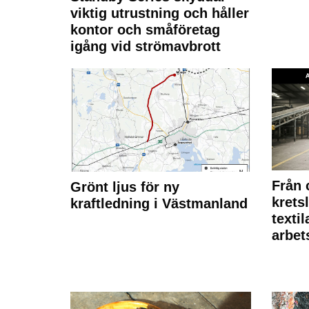
viktig utrustning och håller
kontor och småföretag
igång vid strömavbrott
Från 
Grönt ljus för ny
krets
kraftledning i Västmanland
texti
arbet