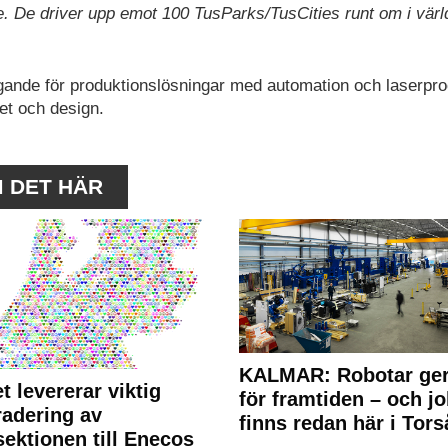
re. De driver upp emot 100 TusParks/TusCities runt om i värl
agande för produktionslösningar med automation och laserpr
et och design.
M DET HÄR
KALMAR: Robotar ger
t levererar viktig
för framtiden – och j
adering av
finns redan här i Tors
sektionen till Enecos