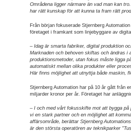
Områdena ligger närmare än vad man kan tro. Vi
har rätt kunskap för att kunna ta fram rätt prod
Från början fokuserade Stjernberg Automation 
företaget i framkant som linjebyggare av digit
– Idag är smarta fabriker, digital produktion o
Marknaden och behoven skiftas och ändras i a
produktionsmetoder, utan fokus måste ligga på
automatiskt mellan olika produkter eller proces
Här finns möjlighet att utnyttja både maskin, 
Stjernberg Automation har på 10 år gått från e
miljarder kronor per år. Företaget har anläggn
– I och med vårt fokusskifte mot att bygga på p
vi en stark partner och en möjlighet att kom
affärsområde, berättar Stjernberg Automations
är den största operatören av teknikparker ”Tus