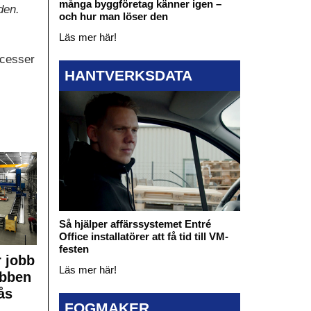
många byggföretag känner igen –
den.
och hur man löser den
Läs mer här!
ocesser
HANTVERKSDATA
Så hjälper affärssystemet Entré
Office installatörer att få tid till VM-
festen
 jobb
Läs mer här!
obben
ås
FOGMAKER