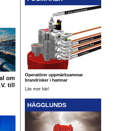
Operatörer uppmärksammar
al om
brandrisker i hamnar
. till
Läs mer här!
HÄGGLUNDS