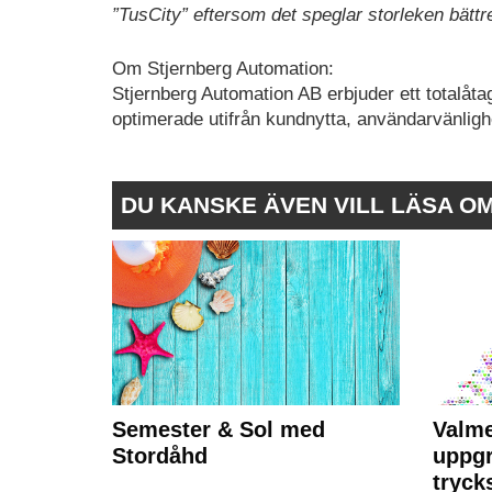
”TusCity” eftersom det speglar storleken bätt
Om Stjernberg Automation:
Stjernberg Automation AB erbjuder ett totalåt
optimerade utifrån kundnytta, användarvänligh
DU KANSKE ÄVEN VILL LÄSA O
Semester & Sol med
Valme
Stordåhd
uppgr
tryck