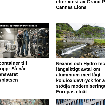
efter vinst av Grand P
Cannes Lions
container till
Nexans och Hydro te
lopp: Så når
långsiktigt avtal om
lansvaret
aluminium med lågt
splatsen
koldioxidavtryck för a
stödja modernisering
Europas elnät