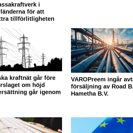
ssakraftverk i
länderna för att
tra tillförlitligheten
ka kraftnät går före
VAROPreem ingår avt
rslaget om höjd
försäljning av Road B.V
rsättning går igenom
Hametha B.V.