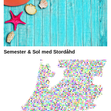
Semester & Sol med Stordåhd