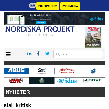
PRENUMERERA
ANNONSERA
START
KONTAKT
VÅRA ANDRA MAGASIN
PRENUMERERA
ANNONSERA
NYHETER
stal_kritisk