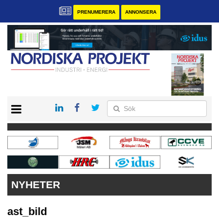
PRENUMERERA
ANNONSERA
START
KONTAKT
VÅRA ANDRA MAGASIN
PRENUMERERA
ANNONSERA
NYHETER
ast_bild