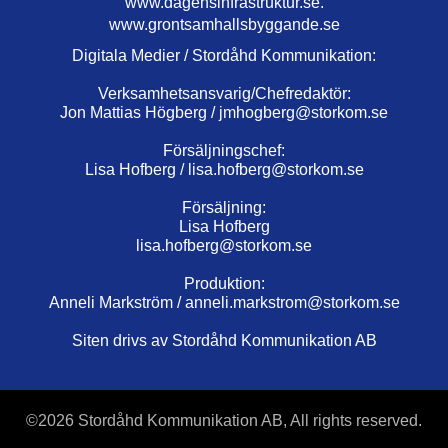
www.dagensinfrastruktur.se.
www.grontsamhallsbyggande.se
Digitala Medier / Stordåhd Kommunikation:
Verksamhetsansvarig/Chefredaktör:
Jon Mattias Högberg /
jmhogberg@storkom.se
Försäljningschef:
Lisa Hofberg /
lisa.hofberg@storkom.se
Försäljning:
Lisa Hofberg
lisa.hofberg@storkom.se
Produktion:
Anneli Markström /
anneli.markstrom@storkom.se
Siten drivs av Stordåhd Kommunikation AB
©
2026 Stordåhd Kommunikation AB, All rights reserved.