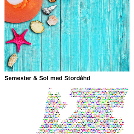
Semester & Sol med Stordåhd