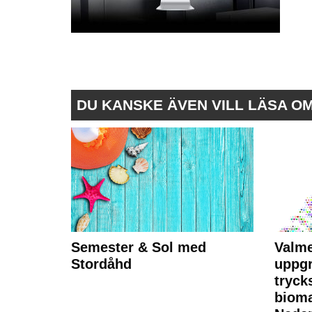
DU KANSKE ÄVEN VILL LÄSA O
Semester & Sol med
Valme
Stordåhd
uppgr
tryck
bioma