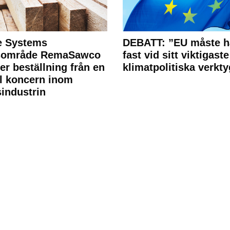
e Systems
DEBATT: ”EU måste h
rsområde RemaSawco
fast vid sitt viktigaste
ler beställning från en
klimatpolitiska verkty
l koncern inom
industrin