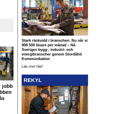
Stark räckvidd i branschen: Nu når vi
908 500 läsare per månad – Nå
Sveriges bygg-, industri- och
energibranscher genom Stordåhd
Kommunikation
Läs mer här!
REKYL
 jobb
obben
ås