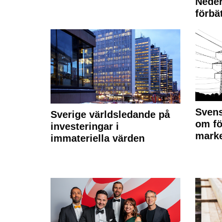
Neder
förbät
Svens
Sverige världsledande på
om fö
investeringar i
marke
immateriella värden