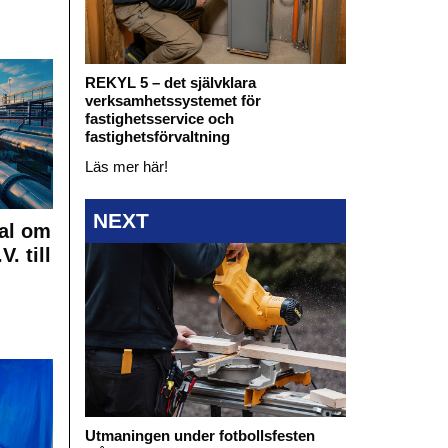
REKYL 5 – det självklara
verksamhetssystemet för
fastighetsservice och
fastighetsförvaltning
Läs mer här!
NEXT
al om
. till
Utmaningen under fotbollsfesten