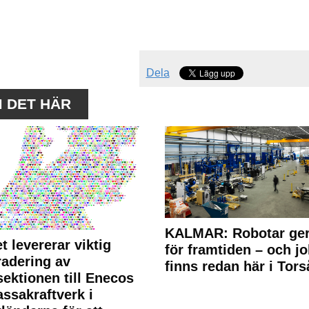
Dela
M DET HÄR
KALMAR: Robotar ger
t levererar viktig
för framtiden – och j
adering av
finns redan här i Tors
sektionen till Enecos
ssakraftverk i