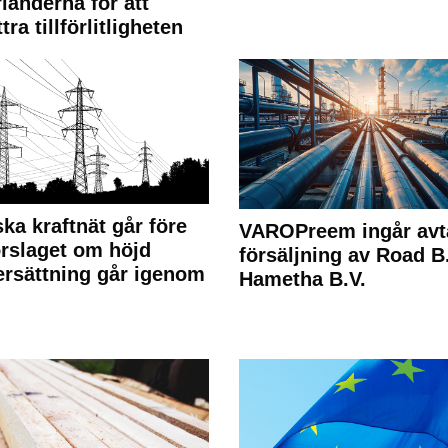
länderna för att
tra tillförlitligheten
ka kraftnät går före
VAROPreem ingår avt
rslaget om höjd
försäljning av Road B.V
rsättning går igenom
Hametha B.V.