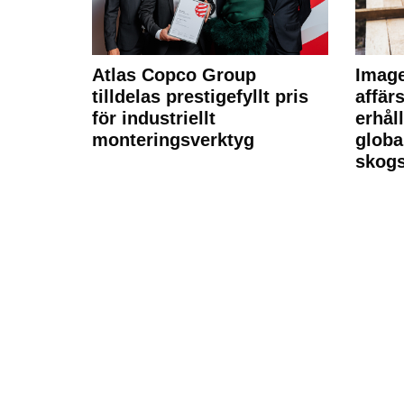
Atlas Copco Group
Imag
tilldelas prestigefyllt pris
affä
för industriellt
erhål
monteringsverktyg
globa
skogs