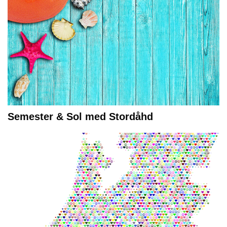
Semester & Sol med Stordåhd