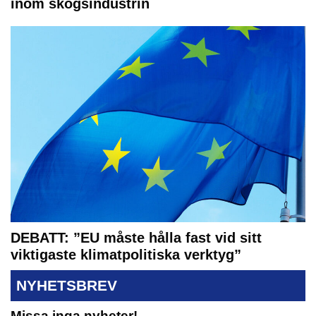
inom skogsindustrin
DEBATT: ”EU måste hålla fast vid sitt
viktigaste klimatpolitiska verktyg”
NYHETSBREV
Missa inga nyheter!