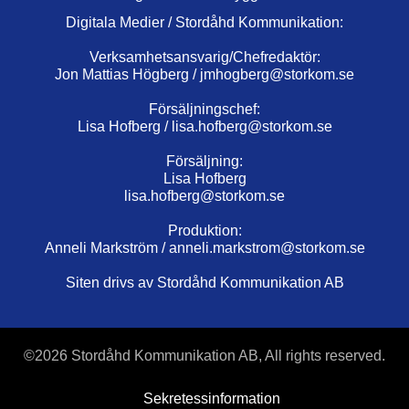
Digitala Medier / Stordåhd Kommunikation:
Verksamhetsansvarig/Chefredaktör:
Jon Mattias Högberg /
jmhogberg@storkom.se
Försäljningschef:
Lisa Hofberg /
lisa.hofberg@storkom.se
Försäljning:
Lisa Hofberg
lisa.hofberg@storkom.se
Produktion:
Anneli Markström /
anneli.markstrom@storkom.se
Siten drivs av Stordåhd Kommunikation AB
©
2026 Stordåhd Kommunikation AB, All rights reserved.
Sekretessinformation