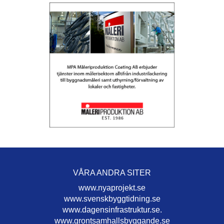
VÅRA ANDRA SITER
www.nyaprojekt.se
www.svenskbyggtidning.se
www.dagensinfrastruktur.se.
www.grontsamhallsbyggande.se