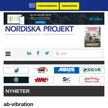
PRENUMERERA
ANNONSERA
START
KONTAKT
VÅRA ANDRA MAGASIN
PRENUMERERA
ANNONSERA
NYHETER
ab-vibration