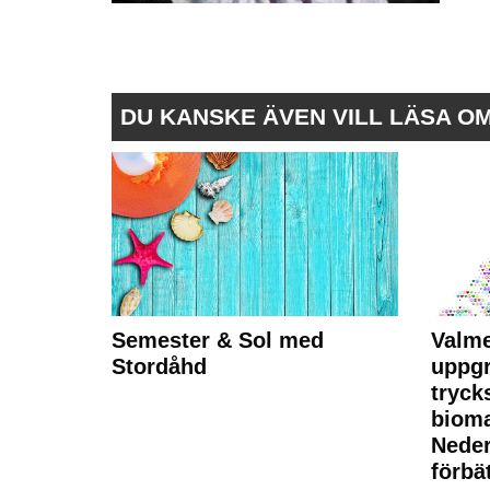
DU KANSKE ÄVEN VILL LÄSA O
Semester & Sol med
Valme
Stordåhd
uppgr
tryck
bioma
Neder
förbät