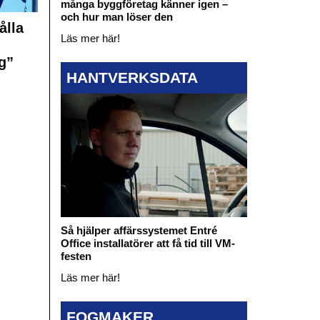
många byggföretag känner igen –
och hur man löser den
ålla
Läs mer här!
g”
HANTVERKSDATA
Så hjälper affärssystemet Entré
Office installatörer att få tid till VM-
festen
Läs mer här!
FOGMAKER