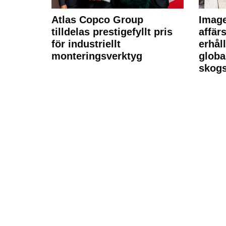
Atlas Copco Group
Imag
tilldelas prestigefyllt pris
affä
för industriellt
erhål
monteringsverktyg
globa
skogs