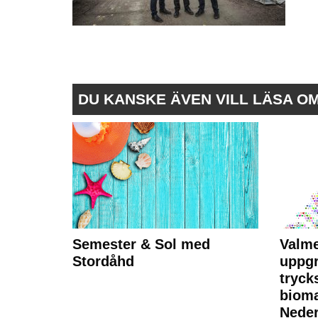
DU KANSKE ÄVEN VILL LÄSA O
Semester & Sol med
Valme
Stordåhd
uppgr
tryck
bioma
Neder