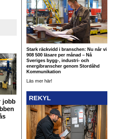
Stark räckvidd i branschen: Nu når vi
908 500 läsare per månad – Nå
Sveriges bygg-, industri- och
energibranscher genom Stordåhd
Kommunikation
Läs mer här!
REKYL
 jobb
obben
ås