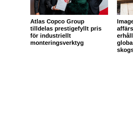
Atlas Copco Group
Imag
tilldelas prestigefyllt pris
affä
för industriellt
erhål
monteringsverktyg
globa
skogs