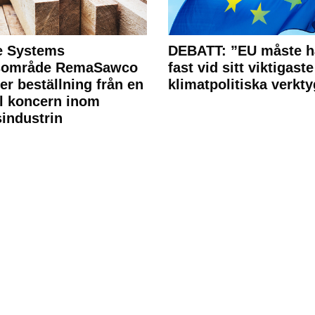
e Systems
DEBATT: ”EU måste h
rsområde RemaSawco
fast vid sitt viktigaste
ler beställning från en
klimatpolitiska verkty
l koncern inom
industrin