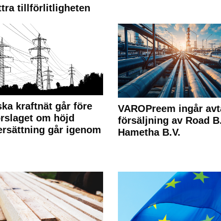
tra tillförlitligheten
ka kraftnät går före
VAROPreem ingår avt
rslaget om höjd
försäljning av Road B.V
rsättning går igenom
Hametha B.V.