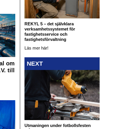
REKYL 5 – det självklara
verksamhetssystemet för
fastighetsservice och
fastighetsförvaltning
Läs mer här!
al om
NEXT
. till
Utmaningen under fotbollsfesten