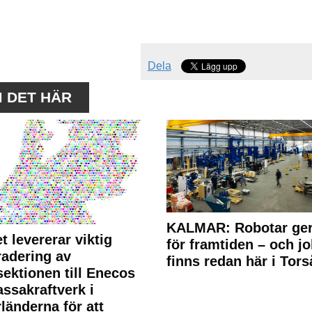
Dela
M DET HÄR
KALMAR: Robotar ger
t levererar viktig
för framtiden – och j
adering av
finns redan här i Tors
sektionen till Enecos
ssakraftverk i
länderna för att