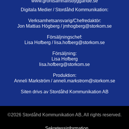
www.grontsamhallsbyggande.se
Digitala Medier / Stordåhd Kommunikation:
Verksamhetsansvarig/Chefredaktör:
Jon Mattias Högberg /
jmhogberg@storkom.se
Försäljningschef:
Lisa Hofberg /
lisa.hofberg@storkom.se
Försäljning:
Lisa Hofberg
lisa.hofberg@storkom.se
Produktion:
Anneli Markström /
anneli.markstrom@storkom.se
Siten drivs av Stordåhd Kommunikation AB
©
2026 Stordåhd Kommunikation AB, All rights reserved.
Sekretessinformation