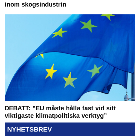
inom skogsindustrin
DEBATT: ”EU måste hålla fast vid sitt
viktigaste klimatpolitiska verktyg”
NYHETSBREV