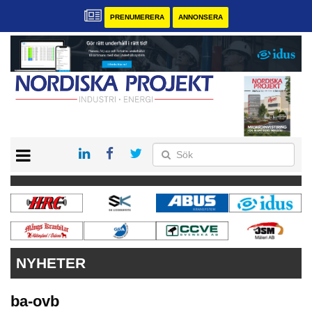
PRENUMERERA
ANNONSERA
START
KONTAKT
VÅRA ANDRA MAGASIN
PRENUMERERA
ANNONSERA
NYHETER
ba-ovb