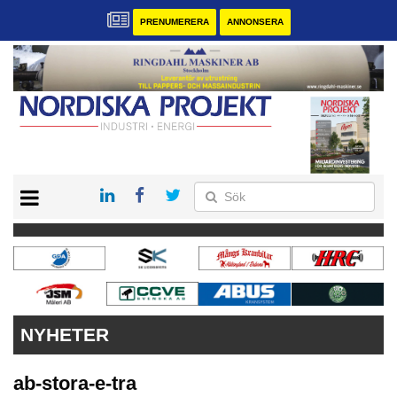
PRENUMERERA
ANNONSERA
START
KONTAKT
VÅRA ANDRA MAGASIN
PRENUMERERA
ANNONSERA
NYHETER
ab-stora-e-tra