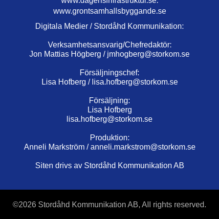
www.dagensinfrastruktur.se.
www.grontsamhallsbyggande.se
Digitala Medier / Stordåhd Kommunikation:
Verksamhetsansvarig/Chefredaktör:
Jon Mattias Högberg /
jmhogberg@storkom.se
Försäljningschef:
Lisa Hofberg /
lisa.hofberg@storkom.se
Försäljning:
Lisa Hofberg
lisa.hofberg@storkom.se
Produktion:
Anneli Markström /
anneli.markstrom@storkom.se
Siten drivs av Stordåhd Kommunikation AB
©
2026 Stordåhd Kommunikation AB, All rights reserved.