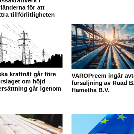
ssakraftverk i
länderna för att
tra tillförlitligheten
ka kraftnät går före
VAROPreem ingår avt
rslaget om höjd
försäljning av Road B.V
rsättning går igenom
Hametha B.V.