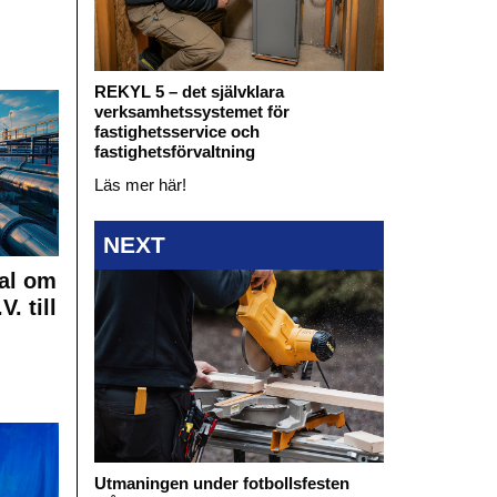
REKYL 5 – det självklara
verksamhetssystemet för
fastighetsservice och
fastighetsförvaltning
Läs mer här!
NEXT
al om
. till
Utmaningen under fotbollsfesten