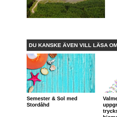
DU KANSKE ÄVEN VILL LÄSA O
Semester & Sol med
Valme
Stordåhd
uppgr
tryck