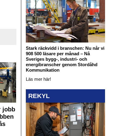
Stark räckvidd i branschen: Nu når vi
908 500 läsare per månad – Nå
Sveriges bygg-, industri- och
energibranscher genom Stordåhd
Kommunikation
Läs mer här!
REKYL
 jobb
obben
ås