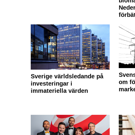
bioma
Neder
förbät
Svens
Sverige världsledande på
om fö
investeringar i
marke
immateriella värden