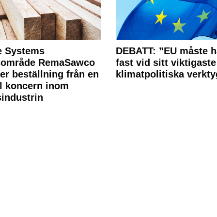
e Systems
DEBATT: ”EU måste h
rsområde RemaSawco
fast vid sitt viktigaste
ler beställning från en
klimatpolitiska verkty
l koncern inom
industrin