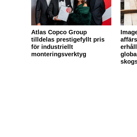
Atlas Copco Group
Imag
tilldelas prestigefyllt pris
affä
för industriellt
erhål
monteringsverktyg
globa
skogs