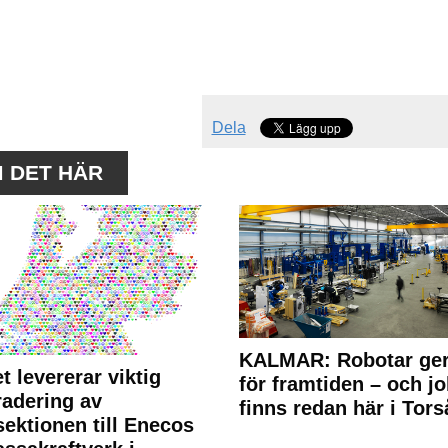
Dela
M DET HÄR
KALMAR: Robotar ger
t levererar viktig
för framtiden – och j
adering av
finns redan här i Tors
sektionen till Enecos