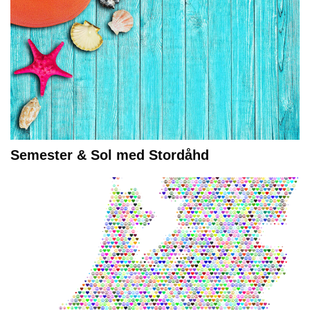
Semester & Sol med Stordåhd