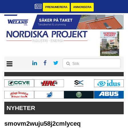
PRENUMERERA
ANNONSERA
START
KONTAKT
VÅRA ANDRA MAGASIN
PRENUMERERA
ANNONSERA
NYHETER
smovm2wuju58j2cmlyceq