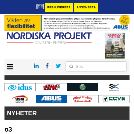
PRENUMERERA
ANNONSERA
START
KONTAKT
VÅRA ANDRA MAGASIN
PRENUMERERA
ANNONSERA
NYHETER
o3