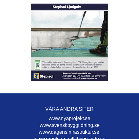
VÅRA ANDRA SITER
www.nyaprojekt.se
www.svenskbyggtidning.se
www.dagensinfrastruktur.se.
www.grontsamhallsbyggande.se