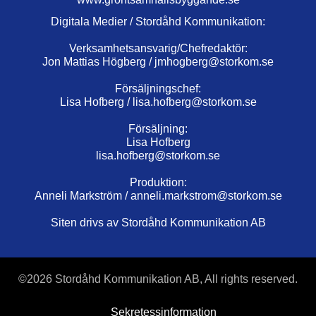
Digitala Medier / Stordåhd Kommunikation:
Verksamhetsansvarig/Chefredaktör:
Jon Mattias Högberg /
jmhogberg@storkom.se
Försäljningschef:
Lisa Hofberg /
lisa.hofberg@storkom.se
Försäljning:
Lisa Hofberg
lisa.hofberg@storkom.se
Produktion:
Anneli Markström /
anneli.markstrom@storkom.se
Siten drivs av Stordåhd Kommunikation AB
©
2026 Stordåhd Kommunikation AB, All rights reserved.
Sekretessinformation