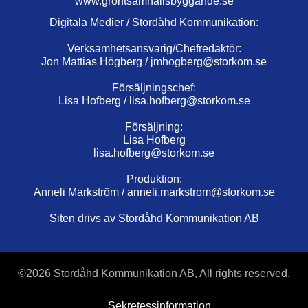
www.grontsamhallsbyggande.se
Digitala Medier / Stordåhd Kommunikation:
Verksamhetsansvarig/Chefredaktör:
Jon Mattias Högberg /
jmhogberg@storkom.se
Försäljningschef:
Lisa Hofberg /
lisa.hofberg@storkom.se
Försäljning:
Lisa Hofberg
lisa.hofberg@storkom.se
Produktion:
Anneli Markström /
anneli.markstrom@storkom.se
Siten drivs av Stordåhd Kommunikation AB
©
2026 Stordåhd Kommunikation AB, All rights reserved.
Sekretessinformation