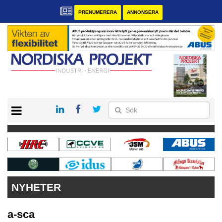
PRENUMERERA
ANNONSERA
START
KONTAKT
VÅRA ANDRA MAGASIN
PRENUMERERA
ANNONSERA
NYHETER
a-sca