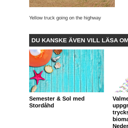
Yellow truck going on the highway
DU KANSKE ÄVEN VILL LÄSA O
Semester & Sol med
Valme
Stordåhd
uppgr
tryck
bioma
Neder