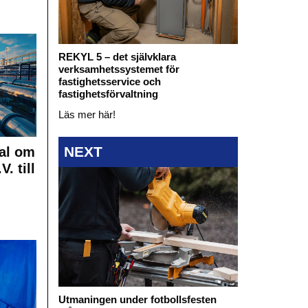
REKYL 5 – det självklara
verksamhetssystemet för
fastighetsservice och
fastighetsförvaltning
Läs mer här!
NEXT
al om
. till
Utmaningen under fotbollsfesten