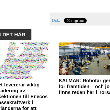
Dela
M DET HÄR
KALMAR: Robotar ger
t levererar viktig
för framtiden – och j
adering av
finns redan här i Tors
sektionen till Enecos
ssakraftverk i
länderna för att