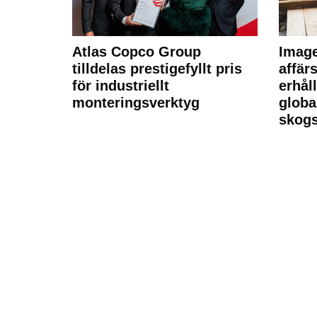
Atlas Copco Group
Imag
tilldelas prestigefyllt pris
affä
för industriellt
erhål
monteringsverktyg
globa
skogs