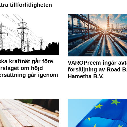
tra tillförlitligheten
ka kraftnät går före
VAROPreem ingår avt
rslaget om höjd
försäljning av Road B.V
rsättning går igenom
Hametha B.V.