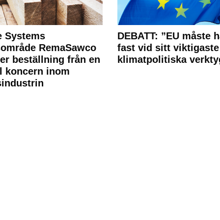
e Systems
DEBATT: ”EU måste h
rsområde RemaSawco
fast vid sitt viktigaste
ler beställning från en
klimatpolitiska verkty
l koncern inom
industrin