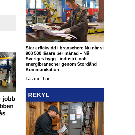
Stark räckvidd i branschen: Nu når vi
908 500 läsare per månad – Nå
Sveriges bygg-, industri- och
energibranscher genom Stordåhd
Kommunikation
Läs mer här!
REKYL
 jobb
obben
ås