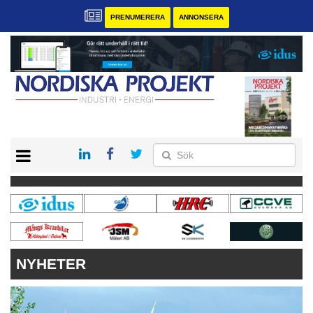
PRENUMERERA
ANNONSERA
START
KONTAKT
VÅRA ANDRA MAGASIN
PRENUMERERA
ANNONSERA
NYHETER