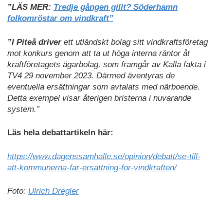
”LÄS MER:
Tredje gången gillt? Söderhamn
folkomröstar om vindkraft”
”I Piteå driver
ett utländskt bolag sitt vindkraftsföretag
mot konkurs genom att ta ut höga interna räntor åt
kraftföretagets ägarbolag, som framgår av Kalla fakta i
TV4 29 november 2023. Därmed äventyras de
eventuella ersättningar som avtalats med närboende.
Detta exempel visar återigen bristerna i nuvarande
system.”
Läs hela debattartikeln här:
https://www.dagenssamhalle.se/opinion/debatt/se-till-
att-kommunerna-far-ersattning-for-vindkraften/
Foto:
Ulrich Dregler