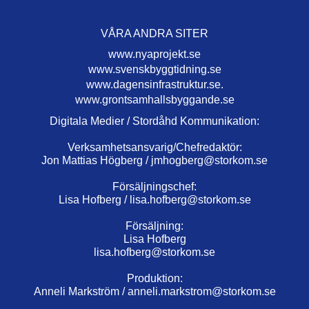
VÅRA ANDRA SITER
www.nyaprojekt.se
www.svenskbyggtidning.se
www.dagensinfrastruktur.se.
www.grontsamhallsbyggande.se
Digitala Medier / Stordåhd Kommunikation:
Verksamhetsansvarig/Chefredaktör:
Jon Mattias Högberg /
jmhogberg@storkom.se
Försäljningschef:
Lisa Hofberg /
lisa.hofberg@storkom.se
Försäljning:
Lisa Hofberg
lisa.hofberg@storkom.se
Produktion:
Anneli Markström /
anneli.markstrom@storkom.se