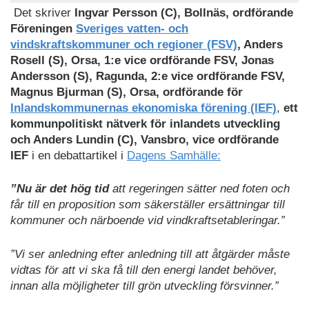
Det skriver
Ingvar Persson (C), Bollnäs, ordförande
Föreningen
Sveriges vatten- och
vindskraftskommuner och regioner (FSV)
, Anders
Rosell (S), Orsa, 1:e vice ordförande FSV, Jonas
Andersson (S), Ragunda, 2:e vice ordförande FSV,
Magnus Bjurman (S), Orsa, ordförande för
Inlandskommunernas ekonomiska förening (IEF)
,
ett
kommunpolitiskt nätverk för inlandets utveckling
och Anders Lundin (C), Vansbro, vice ordförande
IEF
i en debattartikel i
Dagens Samhälle:
”Nu är det hög tid
att regeringen sätter ned foten och
får till en proposition som säkerställer ersättningar till
kommuner och närboende vid vindkraftsetableringar.”
”Vi ser anledning efter anledning till att åtgärder måste
vidtas för att vi ska få till den energi landet behöver,
innan alla möjligheter till grön utveckling försvinner.”