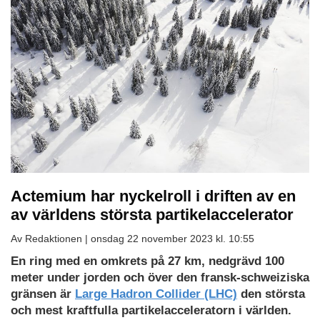
Actemium har nyckelroll i driften av en
av världens största partikelaccelerator
Av Redaktionen |
onsdag 22 november 2023 kl. 10:55
Ladda
En ring med en omkrets på 27 km, nedgrävd 100
ned
meter under jorden och över den fransk-schweiziska
som
gränsen är
Large Hadron Collider (LHC)
den största
PDF
och mest kraftfulla partikelacceleratorn i världen.