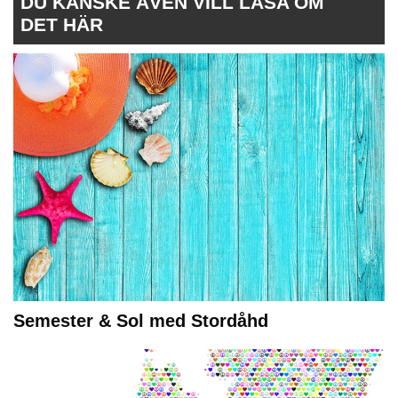
DU KANSKE ÄVEN VILL LÄSA OM
DET HÄR
Semester & Sol med Stordåhd