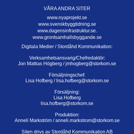
VÅRA ANDRA SITER
www.nyaprojekt.se
www.svenskbyggtidning.se
www.dagensinfrastruktur.se.
www.grontsamhallsbyggande.se
Digitala Medier / Stordåhd Kommunikation:
Verksamhetsansvarig/Chefredaktör:
Jon Mattias Högberg /
jmhogberg@storkom.se
Försäljningschef:
Lisa Hofberg /
lisa.hofberg@storkom.se
Försäljning:
Lisa Hofberg
lisa.hofberg@storkom.se
Produktion:
Anneli Markström /
anneli.markstrom@storkom.se
Siten drivs av Stordåhd Kommunikation AB