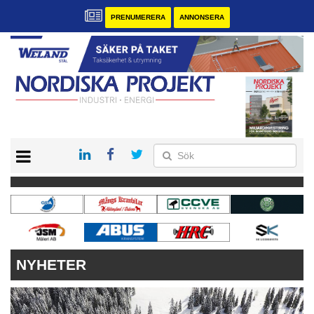
PRENUMERERA
ANNONSERA
START
KONTAKT
VÅRA ANDRA MAGASIN
PRENUMERERA
ANNONSERA
NYHETER