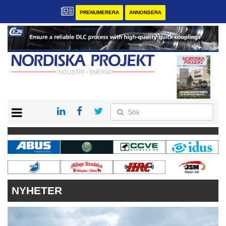
PRENUMERERA
ANNONSERA
START
KONTAKT
VÅRA ANDRA MAGASIN
PRENUMERERA
ANNONSERA
NYHETER