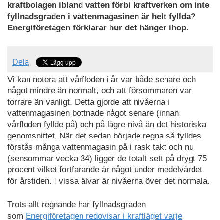
kraftbolagen ibland vatten förbi kraftverken om inte
fyllnadsgraden i vattenmagasinen är helt fyllda?
Energiföretagen förklarar hur det hänger ihop.
Dela
Vi kan notera att vårfloden i år var både senare och
något mindre än normalt, och att försommaren var
torrare än vanligt. Detta gjorde att nivåerna i
vattenmagasinen bottnade något senare (innan
vårfloden fyllde på) och på lägre nivå än det historiska
genomsnittet. När det sedan började regna så fylldes
förstås många vattenmagasin på i rask takt och nu
(sensommar vecka 34) ligger de totalt sett på drygt 75
procent vilket fortfarande är något under medelvärdet
för årstiden. I vissa älvar är nivåerna över det normala.
Trots allt regnande har fyllnadsgraden
som
Energiföretagen redovisar i kraftläget varje