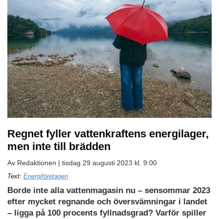
Regnet fyller vattenkraftens energilager,
men inte till brädden
Av Redaktionen |
tisdag 29 augusti 2023 kl. 9:00
Ladda
Text:
Energiföretagen
ned
Borde inte alla vattenmagasin nu – sensommar 2023
som
efter mycket regnande och översvämningar i landet
PDF
– ligga på 100 procents fyllnadsgrad? Varför spiller