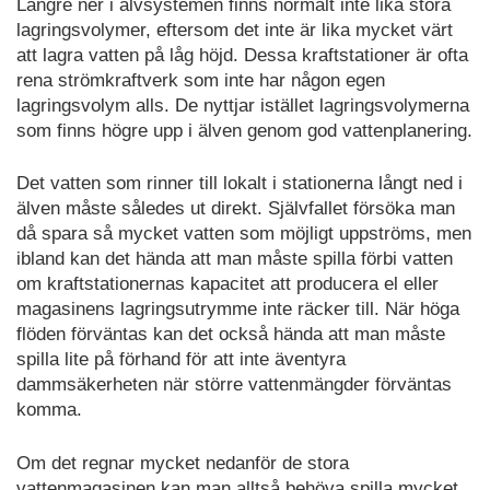
Längre ner i älvsystemen finns normalt inte lika stora
lagringsvolymer, eftersom det inte är lika mycket värt
att lagra vatten på låg höjd. Dessa kraftstationer är ofta
rena strömkraftverk som inte har någon egen
lagringsvolym alls. De nyttjar istället lagringsvolymerna
som finns högre upp i älven genom god vattenplanering.
Det vatten som rinner till lokalt i stationerna långt ned i
älven måste således ut direkt. Självfallet försöka man
då spara så mycket vatten som möjligt uppströms, men
ibland kan det hända att man måste spilla förbi vatten
om kraftstationernas kapacitet att producera el eller
magasinens lagringsutrymme inte räcker till. När höga
flöden förväntas kan det också hända att man måste
spilla lite på förhand för att inte äventyra
dammsäkerheten när större vattenmängder förväntas
komma.
Om det regnar mycket nedanför de stora
vattenmagasinen kan man alltså behöva spilla mycket