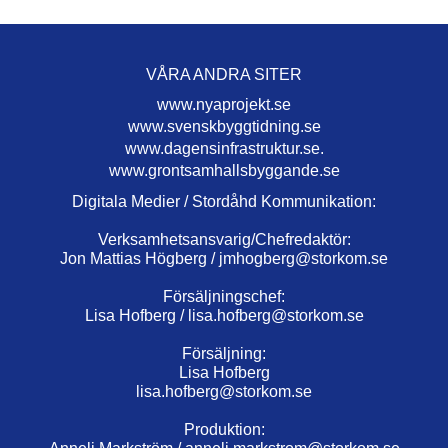
VÅRA ANDRA SITER
www.nyaprojekt.se
www.svenskbyggtidning.se
www.dagensinfrastruktur.se.
www.grontsamhallsbyggande.se
Digitala Medier / Stordåhd Kommunikation:
Verksamhetsansvarig/Chefredaktör:
Jon Mattias Högberg /
jmhogberg@storkom.se
Försäljningschef:
Lisa Hofberg /
lisa.hofberg@storkom.se
Försäljning:
Lisa Hofberg
lisa.hofberg@storkom.se
Produktion: