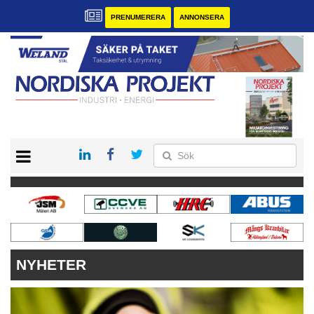
PRENUMERERA
ANNONSERA
START
KONTAKT
VÅRA ANDRA MAGASIN
PRENUMERERA
ANNONSERA
NYHETER