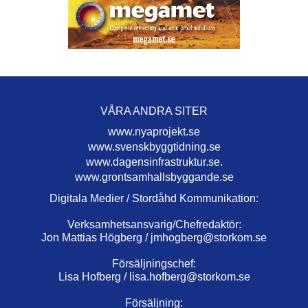
VÅRA ANDRA SITER
www.nyaprojekt.se
www.svenskbyggtidning.se
www.dagensinfrastruktur.se.
www.grontsamhallsbyggande.se
Digitala Medier / Stordåhd Kommunikation:
Verksamhetsansvarig/Chefredaktör:
Jon Mattias Högberg /
jmhogberg@storkom.se
Försäljningschef:
Lisa Hofberg /
lisa.hofberg@storkom.se
Försäljning: