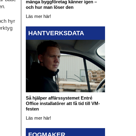
många byggföretag känner igen –
en.
och hur man löser den
Läs mer här!
och hyr
erktyg
HANTVERKSDATA
Så hjälper affärssystemet Entré
Office installatörer att få tid till VM-
festen
Läs mer här!
FOGMAKER