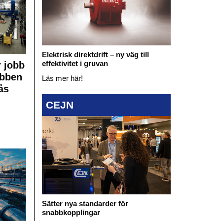
Elektrisk direktdrift – ny väg till
effektivitet i gruvan
 jobb
obben
Läs mer här!
ås
CEJN
Sätter nya standarder för
snabbkopplingar