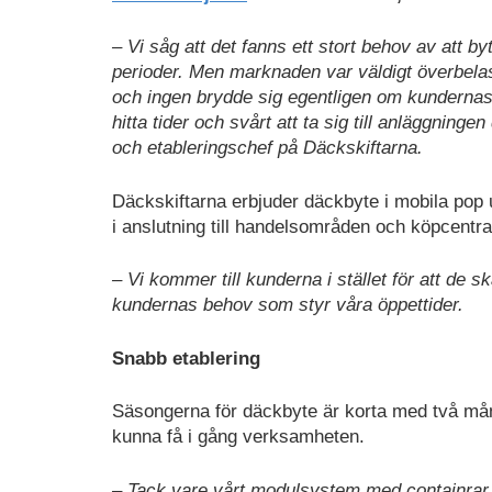
– Vi såg att det fanns ett stort behov av att b
perioder. Men marknaden var väldigt överbela
och ingen brydde sig egentligen om kundernas 
hitta tider och svårt att ta sig till anläggni
och etableringschef på Däckskiftarna.
Däckskiftarna erbjuder däckbyte i mobila pop 
i anslutning till handelsområden och köpcentra
– Vi kommer till kunderna i stället för att de sk
kundernas behov som styr våra öppettider.
Snabb etablering
Säsongerna för däckbyte är korta med två mån
kunna få i gång verksamheten.
– Tack vare vårt modulsystem med containrar k