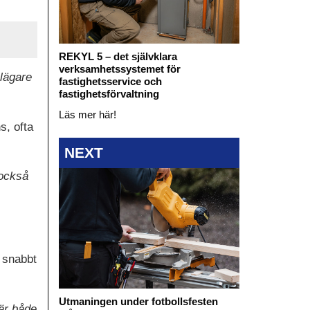
REKYL 5 – det självklara
verksamhetssystemet för
elägare
fastighetsservice och
fastighetsförvaltning
Läs mer här!
s, ofta
NEXT
 också
 snabbt
Utmaningen under fotbollsfesten
är både