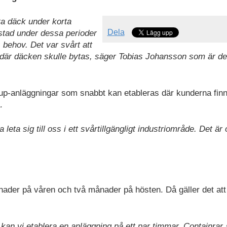
yta däck under korta
Dela
stad under dessa perioder
behov. Det var svårt att
ngen där däcken skulle bytas, säger Tobias Johansson som är d
up-anläggningar som snabbt kan etableras där kunderna finn
.
a leta sig till oss i ett svårtillgängligt industriområde. Det är
ader på våren och två månader på hösten. Då gäller det att
an vi etablera en anläggning på ett par timmar. Containrar 