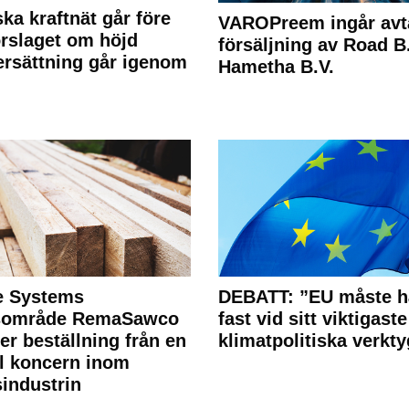
ka kraftnät går före
VAROPreem ingår avt
rslaget om höjd
försäljning av Road B.V
rsättning går igenom
Hametha B.V.
e Systems
DEBATT: ”EU måste h
rsområde RemaSawco
fast vid sitt viktigaste
ler beställning från en
klimatpolitiska verkty
l koncern inom
industrin