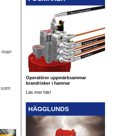
är man
Operatörer uppmärksammar
brandrisker i hamnar
r som
Läs mer här!
HÄGGLUNDS