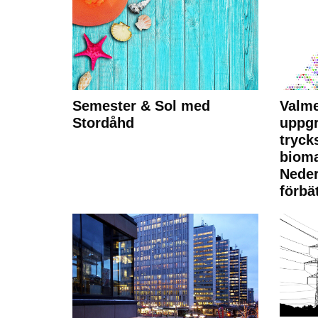
Semester & Sol med
Valme
Stordåhd
uppgr
tryck
bioma
Neder
förbät