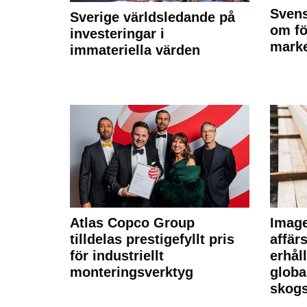
Svens
Sverige världsledande på
om fö
investeringar i
marke
immateriella värden
Atlas Copco Group
Imag
tilldelas prestigefyllt pris
affä
för industriellt
erhål
monteringsverktyg
globa
skogs