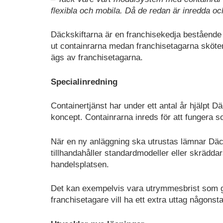
flexibla och mobila. Då de redan är inredda oc
Däckskiftarna är en franchisekedja bestående 
ut containrarna medan franchisetagarna sköter 
ägs av franchisetagarna.
Specialinredning
Containertjänst har under ett antal år hjälpt D
koncept. Containrarna inreds för att fungera s
När en ny anläggning ska utrustas lämnar Däck
tillhandahåller standardmodeller eller skräddars
handelsplatsen.
Det kan exempelvis vara utrymmesbrist som gö
franchisetagare vill ha ett extra uttag någonst