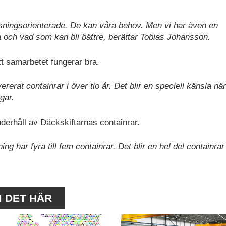
lösningsorienterade. De kan våra behov. Men vi har även en
a och vad som kan bli bättre, berättar Tobias Johansson.
tt samarbetet fungerar bra.
rerat containrar i över tio år. Det blir en speciell känsla n
gar.
derhåll av Däckskiftarnas containrar.
ing har fyra till fem containrar. Det blir en hel del containra
M DET HÄR