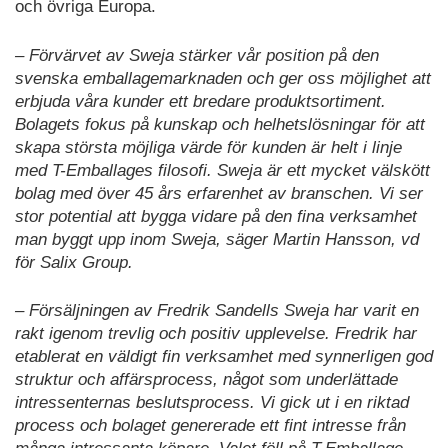
och övriga Europa.
– Förvärvet av Sweja stärker vår position på den
svenska emballagemarknaden och ger oss möjlighet att
erbjuda våra kunder ett bredare produktsortiment.
Bolagets fokus på kunskap och helhetslösningar för att
skapa största möjliga värde för kunden är helt i linje
med T-Emballages filosofi. Sweja är ett mycket välskött
bolag med över 45 års erfarenhet av branschen. Vi ser
stor potential att bygga vidare på den fina verksamhet
man byggt upp inom Sweja, säger Martin Hansson, vd
för Salix Group.
– Försäljningen av Fredrik Sandells Sweja har varit en
rakt igenom trevlig och positiv upplevelse. Fredrik har
etablerat en väldigt fin verksamhet med synnerligen god
struktur och affärsprocess, något som underlättade
intressenternas beslutsprocess. Vi gick ut i en riktad
process och bolaget genererade ett fint intresse från