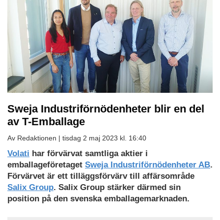
Sweja Industriförnödenheter blir en del
av T-Emballage
Av Redaktionen |
tisdag 2 maj 2023 kl. 16:40
Ladda
Volati
har förvärvat samtliga aktier i
ned
emballageföretaget
Sweja Industriförnödenheter AB
.
som
Förvärvet är ett tilläggsförvärv till affärsområde
PDF
Salix Group
. Salix Group stärker därmed sin
position på den svenska emballagemarknaden.