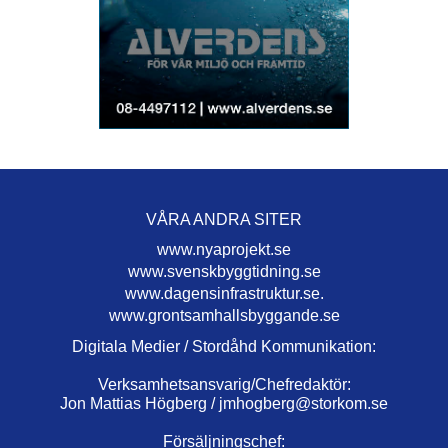
VÅRA ANDRA SITER
www.nyaprojekt.se
www.svenskbyggtidning.se
www.dagensinfrastruktur.se.
www.grontsamhallsbyggande.se
Digitala Medier / Stordåhd Kommunikation:
Verksamhetsansvarig/Chefredaktör:
Jon Mattias Högberg /
jmhogberg@storkom.se
Försäljningschef: