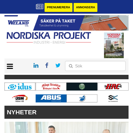
PRENUMERERA
ANNONSERA
START
KONTAKT
VÅRA ANDRA MAGASIN
PRENUMERERA
ANNONSERA
NYHETER