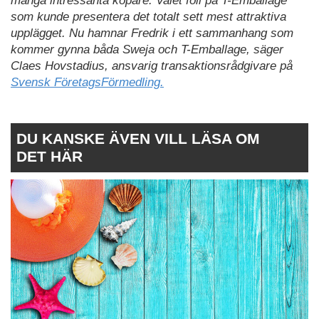
många intressanta köpare. Valet föll på T-Emballage
som kunde presentera det totalt sett mest attraktiva
upplägget. Nu hamnar Fredrik i ett sammanhang som
kommer gynna båda Sweja och T-Emballage, säger
Claes Hovstadius, ansvarig transaktionsrådgivare på
Svensk FöretagsFörmedling.
DU KANSKE ÄVEN VILL LÄSA OM
DET HÄR